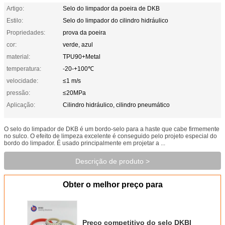
Artigo:
Selo do limpador da poeira de DKB
Estilo:
Selo do limpador do cilindro hidráulico
Propriedades:
prova da poeira
cor:
verde, azul
material:
TPU90+Metal
temperatura:
-20-+100℃
velocidade:
≤1 m/s
pressão:
≤20MPa
Aplicação:
Cilindro hidráulico, cilindro pneumático
O selo do limpador de DKB é um bordo-selo para a haste que cabe firmemente
no sulco. O efeito de limpeza excelente é conseguido pelo projeto especial do
bordo do limpador. É usado principalmente em projetar a ...
Descrição de produto >
Obter o melhor preço para
Preço competitivo do selo DKBI