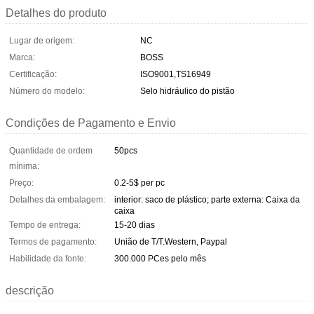
Detalhes do produto
Lugar de origem:
NC
Marca:
BOSS
Certificação:
ISO9001,TS16949
Número do modelo:
Selo hidráulico do pistão
Condições de Pagamento e Envio
Quantidade de ordem
50pcs
mínima:
Preço:
0.2-5$ per pc
Detalhes da embalagem:
interior: saco de plástico; parte externa: Caixa da
caixa
Tempo de entrega:
15-20 dias
Termos de pagamento:
União de T/T.Western, Paypal
Habilidade da fonte:
300.000 PCes pelo mês
descrição