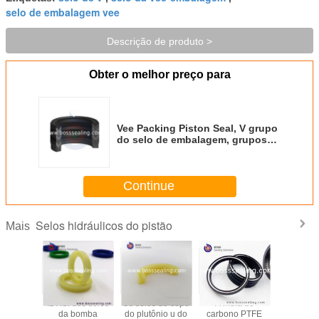
selo de embalagem vee
Descrição de produto >
Obter o melhor preço para
Vee Packing Piston Seal, V grupo
do selo de embalagem, grupos
do selo de V, Vee Packing Seal
Set
Continue
Selos hidráulicos do pistão
Mais
F GSF do
IDI ISI dos selos
Os selos do copo
A mola do
DAS, DD
do anel
da bomba
do plutônio u do
carbono PTFE
selo co