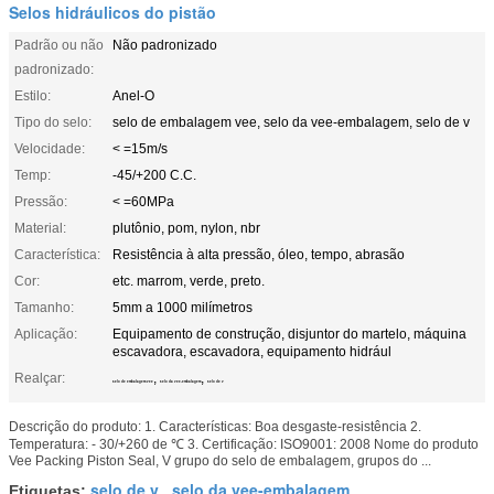
Selos hidráulicos do pistão
Padrão ou não
Não padronizado
padronizado:
Estilo:
Anel-O
Tipo do selo:
selo de embalagem vee, selo da vee-embalagem, selo de v
Velocidade:
< =15m/s
Temp:
-45/+200 C.C.
Pressão:
< =60MPa
Material:
plutônio, pom, nylon, nbr
Característica:
Resistência à alta pressão, óleo, tempo, abrasão
Cor:
etc. marrom, verde, preto.
Tamanho:
5mm a 1000 milímetros
Aplicação:
Equipamento de construção, disjuntor do martelo, máquina
escavadora, escavadora, equipamento hidrául
Realçar:
,
,
selo de embalagem vee
selo da vee-embalagem
selo de v
Descrição do produto: 1. Características: Boa desgaste-resistência 2.
Temperatura: - 30/+260 de ℃ 3. Certificação: ISO9001: 2008 Nome do produto
Vee Packing Piston Seal, V grupo do selo de embalagem, grupos do ...
selo de v
selo da vee-embalagem
Etiquetas:
,
,