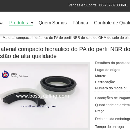
Vendas e Suporte :
86-757-87333601
sa
Produtos
Quem Somos
Fábrica
Controle de Qual
Material compacto hidráulico do PA do perfil NBR do selo do OHM do selo do pis
aterial compacto hidráulico do PA do perfil NBR d
istão de alta qualidade
Detalhes do produto:
Lugar de origem:
Marca:
Certificação:
Número do modelo:
Condições de Pagame
Quantidade de ordem
Preço:
Detalhes da embalag
Tempo de entrega: