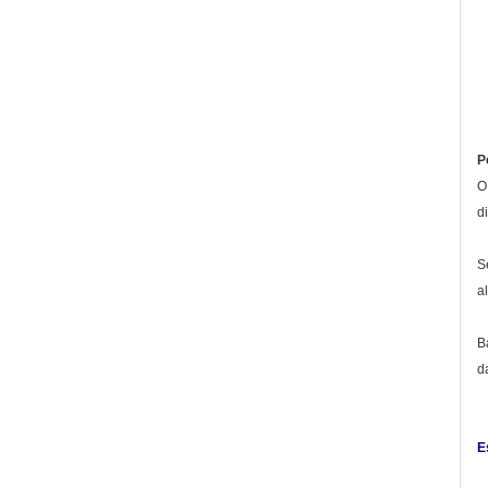
P
O
d
S
a
B
d
E