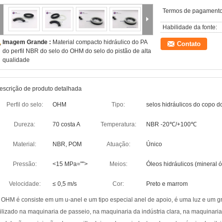
Termos de pagamento
Habilidade da fonte:
Imagem Grande :
Material compacto hidráulico do PA
Contato
do perfil NBR do selo do OHM do selo do pistão de alta
qualidade
escrição de produto detalhada
Perfil do selo:
OHM
Tipo:
selos hidráulicos do copo d
Dureza:
70 costa A
Temperatura:
NBR -20℃/+100℃
Material:
NBR, POM
Atuação:
Único
Pressão:
<15 MPa="">
Meios:
Óleos hidráulicos (mineral 
Velocidade:
≤ 0,5 m/s
Cor:
Preto e marrom
 OHM é consiste em um u-anel e um tipo especial anel de apoio, é uma luz e um g
tilizado na maquinaria de passeio, na maquinaria da indústria clara, na maquinari