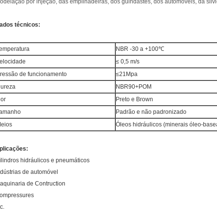
odelação por injeção, das empilhadeiras, dos guindastes, dos automóveis, da silvi
ados técnicos:
emperatura
NBR -30 a +100℃
elocidade
≤ 0,5 m/s
ressão de funcionamento
≤21Mpa
ureza
NBR90+POM
or
Preto e Brown
amanho
Padrão e não padronizado
eios
Óleos hidráulicos (minerais óleo-bas
plicações:
ilindros hidráulicos e pneumáticos
ndústrias de automóvel
aquinaria de Contruction
ompressures
c.