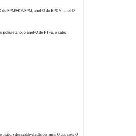
el-O de FPM/FKM/FPM, anel-O de EPDM, anel-O
o poliuretano, o anel-O de PTFE, o cabo
o pistão, selos sealshydraulic dos anéis-O dos anéis-O