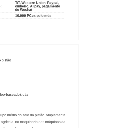
T/T, Western Union, Paypal,
:
dinheiro, Alipay, pagamento
de Wechat
10.000 PCes pelo mês
o pistão
óleo-baseado), gás
rupo médio do selo do pistão. Amplamente
a agrícola, na maquinaria das máquinas da