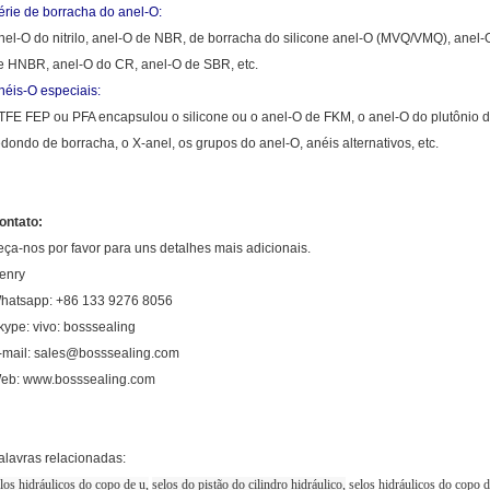
érie de borracha do anel-O:
nel-O do nitrilo, anel-O de NBR, de borracha do silicone anel-O (MVQ/VMQ), an
e HNBR, anel-O do CR, anel-O de SBR, etc.
néis-O especiais:
TFE FEP ou PFA encapsulou o silicone ou o anel-O de FKM, o anel-O do plutônio d
edondo de borracha, o X-anel, os grupos do anel-O, anéis alternativos, etc.
ontato:
eça-nos por favor para uns detalhes mais adicionais.
enry
hatsapp: +86 133 9276 8056
kype: vivo: bosssealing
-mail: sales@bosssealing.com
eb: www.bosssealing.com
alavras relacionadas:
los hidráulicos do copo de u,
selos do pistão do cilindro hidráulico,
selos hidráulicos do copo d