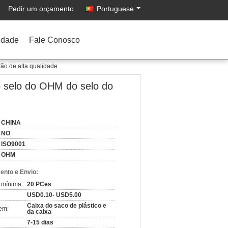
Pedir um orçamento
Portuguese
idade
Fale Conosco
tão de alta qualidade
o selo do OHM do selo do
CHINA
NO
ISO9001
OHM
nto e Envio:
 mínima:
20 PCes
USD0.10- USD5.00
Caixa do saco de plástico e
em:
da caixa
7-15 dias