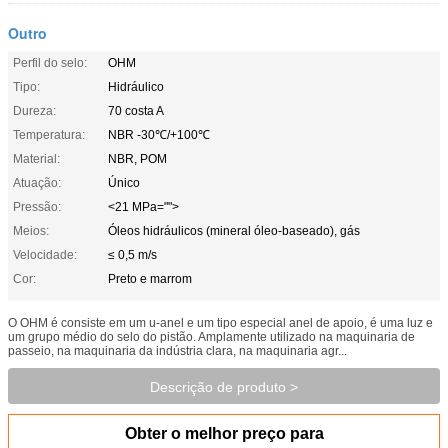
Outro
Perfil do selo:
OHM
Tipo:
Hidráulico
Dureza:
70 costa A
Temperatura:
NBR -30℃/+100℃
Material:
NBR, POM
Atuação:
Único
Pressão:
<21 MPa="">
Meios:
Óleos hidráulicos (mineral óleo-baseado), gás
Velocidade:
≤ 0,5 m/s
Cor:
Preto e marrom
O OHM é consiste em um u-anel e um tipo especial anel de apoio, é uma luz e
um grupo médio do selo do pistão. Amplamente utilizado na maquinaria de
passeio, na maquinaria da indústria clara, na maquinaria agr...
Descrição de produto >
Obter o melhor preço para