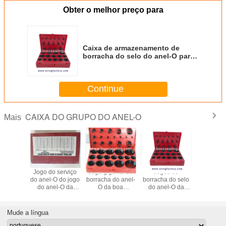
Obter o melhor preço para
Caixa de armazenamento de
borracha do selo do anel-O para
para manter a caixa de serviço
rápida do anel-O do mercado
Continue
CAIXA DO GRUPO DO ANEL-O
Mais
ries de
Jogo do serviço
Jogo gigante de
Jogos de
Costa
 do jogo
do anel-O do jogo
borracha do anel-
borracha do selo
borracha
C 8B 8C
do anel-O da
O da boa
do anel-O da
varie
o anel-O
máquina
qualidade do jogo
qualidade NBR
NBR/FKM/
quina
escavadora bom
do anel-O de
FKM/FPM do jogo
70 do ane
dora do
que vende a
Doosan para
do anel-O de
jogo do an
Mude a língua
86 PCS
preço competitivo
máquinas
KOMATSU bons
Kobelc
escavadoras de
máqu