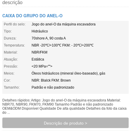
descrição
CAIXA DO GRUPO DO ANEL-O
Perfil do selo:
Jogo do anel-O da máquina escavadora
Tipo:
Hidráulico
Dureza:
70shore A, 90 costa A
Temperatura:
NBR -20℃/+100℃ FKM: - 20℃/+200℃
Material:
NBR/FKM
Atuação:
Estática
Pressão:
<20 MPa="">
Meios:
Óleos hidráulicos (mineral óleo-baseado), gás
Cor:
NBR: Blalck FKM: Brown
Tamanho:
Padrão e não padronizado
Detalhes rápidos: Artigo: Jogo do anel-O da máquina escavadora Material:
NBR70, NBR90, FKM70, FKM90 Tamanho Padrão e não padronizado
OEM&ODM Disponível Qualidade De alta qualidade Detalhes da foto da caixa
do ...
Descrição de produto >