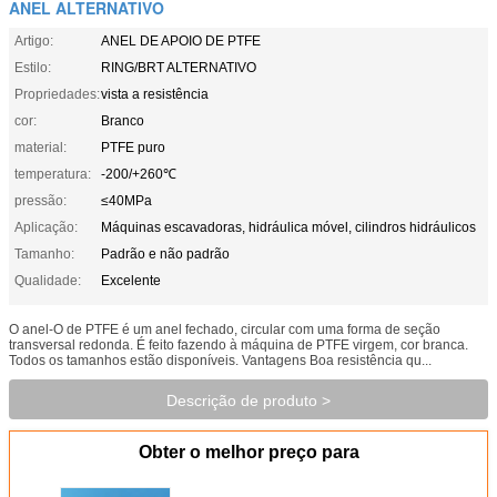
ANEL ALTERNATIVO
Artigo:
ANEL DE APOIO DE PTFE
Estilo:
RING/BRT ALTERNATIVO
Propriedades:
vista a resistência
cor:
Branco
material:
PTFE puro
temperatura:
-200/+260℃
pressão:
≤40MPa
Aplicação:
Máquinas escavadoras, hidráulica móvel, cilindros hidráulicos
Tamanho:
Padrão e não padrão
Qualidade:
Excelente
O anel-O de PTFE é um anel fechado, circular com uma forma de seção
transversal redonda. É feito fazendo à máquina de PTFE virgem, cor branca.
Todos os tamanhos estão disponíveis. Vantagens Boa resistência qu...
Descrição de produto >
Obter o melhor preço para