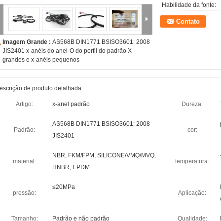
Habilidade da fonte:
Contato
Imagem Grande :
AS568B DIN1771 BSISO3601: 2008
JIS2401 x-anéis do anel-O do perfil do padrão X
grandes e x-anéis pequenos
escrição de produto detalhada
Artigo:
x-anel padrão
Dureza:
AS568B DIN1771 BSISO3601: 2008
Padrão:
cor:
JIS2401
NBR, FKM/FPM, SILICONE/VMQ/MVQ,
material:
temperatura:
HNBR, EPDM
≤20MPa
pressão:
Aplicação:
Tamanho:
Padrão e não padrão
Qualidade: