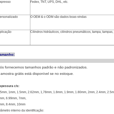
xpresso
Fedex, TNT, UPS, DHL, etc.
ersonalizado
O OEM & o ODM são dados boas-vindas
plicação
Cilindros hidráulicos, cilindros pneumáticos, tampa, tampas, 
amanho:
ós fornecemos tamanhos padrão e não padronizados.
 amostra grátis está disponível se no estoque.
spessura c/s:
.5mm, 1mm, 1.5mm, 2.62mm, 1,78mm, 1.8mm, 1.9mm, 1.80mm, 2mm, 2.4mm, 2.5
mm, 6.99mm, 7mm,
mm, 8.4mm, 10mm
iâmetro interno da identificação: