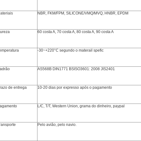
ateriais
NBR, FKM/FPM, SILICONE/VMQ/MVQ, HNBR, EPDM
ureza
60 costa A, 70 costa A, 80 costa A, 90 costa A
emperatura
-30~+220°C segundo o materail spefic
adrão
AS568B DIN1771 BSISO3601: 2008 JIS2401
razo de entrega
10-20 dias por expresso após o pagamento
agamento
L/C, T/T, Western Union, grama do dinheiro, paypal
ransporte
Pelo avião, pelo navio.