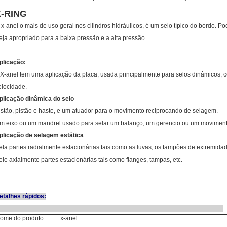
X-RING
 x-anel o mais de uso geral nos cilindros hidráulicos, é um selo típico do bordo. Po
eja apropriado para a baixa pressão e a alta pressão.
plicação:
 X-anel tem uma aplicação da placa, usada principalmente para selos dinâmicos, c
elocidade.
plicação dinâmica do selo
istão, pistão e haste, e um atuador para o movimento reciprocando de selagem.
m eixo ou um mandrel usado para selar um balanço, um gerencio ou um movimento
plicação de selagem estática
ela partes radialmente estacionárias tais como as luvas, os tampões de extremidad
ele axialmente partes estacionárias tais como flanges, tampas, etc.
etalhes rápidos:
ome do produto
x-anel