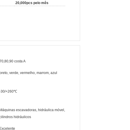
20,000pcs pelo mês
70,80,90 costa A
preto, verde, vermelho, marrom, azul
-30/+260℃
Máquinas escavadoras, hidráulica móvel,
cilindros hidráulicos
Excelente