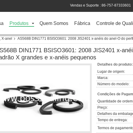
Vendas e Suporte :
86-757-87333601
sa
Produtos
Quem Somos
Fábrica
Controle de Qual
, X-anel
AS568B DIN1771 BSISO3601: 2008 JIS2401 x-anéis do anel-O do perfi
S568B DIN1771 BSISO3601: 2008 JIS2401 x-anéis 
adrão X grandes e x-anéis pequenos
Detalhes do produto:
Lugar de origem:
Marca:
Número do modelo:
Condições de Pagame
Quantidade de ordem
Preço:
Detalhes da embalag
Tempo de entrega:
Termos de pagamento