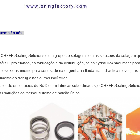
uem são nós:
 CHEFE Sealing Solutions é um grupo de selagem com as soluções da selagem q
néis-O projetando, da fabricação e da distribuição, selos hydraulic&pneumatic par
elos extensamente para ser usado na engenharia fluida, na hidráulica móvel, nas i
limento do &drug e nas outras indústrias.
aseado em equipes do R&D e em fábricas subordinadas, o CHEFE Sealing Solution
as soluções do melhor sistema de balcão único.