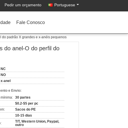
Pedir um orçamento
Portuguese
idade
Fale Conosco
l do padrão X grandes e x-anéis pequenos
do anel-O do perfil do
NC
NO
x-anel
nto e Envio:
 mínima:
30 partes
$0.2-$5 per pc
em:
Sacos do PE
10-15 dias
T/T, Western Union, Paypal,
:
outro