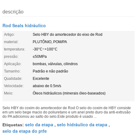
descrição
Rod Seals hidráulico
Artigo:
Selo HBY do amortecedor do eixo de Rod
material:
PLUTÔNIO, POM/PA
temperatura:
-30°C~+100°C
pressão:
≤50MPa
Aplicação:
bombas, válvulas, cilindros
Tamanho:
Padrão e não padrão
Qualidade:
Excelente
Velocidade:
abaixo de 0.5m/s
Meio:
Óleos hidráulicos (minerais óleo-baseados)
Selo HBY do coxim do amortecedor de Rod O selo do coxim de HBY consiste
em um selo bege macio do poliuretano e um anel preto duro da anti-extrusão
do PA adicionou ao salto do selo.Este produto é usado ...
selo da etapa
selo hidráulico da etapa
Etiquetas:
,
,
selo da etapa do ptfe