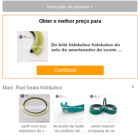
Descrição de produto >
Obter o melhor preço para
Do leite hidráulico hidráulico do
selo do amortecedor do coxim do
selo HBY do amortecedor da
haste do plutônio roxo azul
amarelo
Continue
Rod Seals hidráulico
Mais
ças
Amortecendo o
Do selo hidráulico
Parte traseira
Selo hidrá
lentes de
perfil roxo azul
do bordo da haste
verde marrom
etapa, de
acha
hidráulico do selo
do plutônio selo
compacta do selo
Rod Se
icas do
do selo u do
de alta qualidade
do anel-O de
PTFE sel