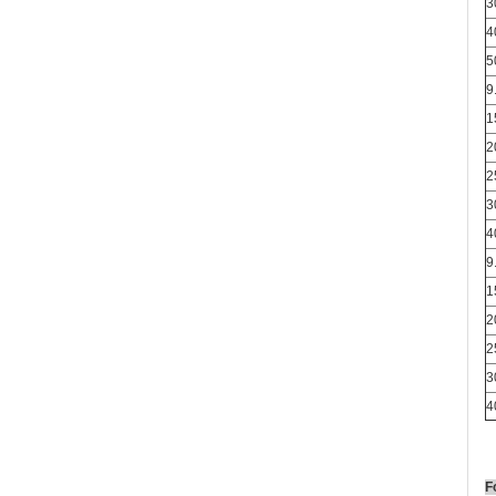
3
4
5
9
1
2
2
3
4
9
1
2
2
3
4
F