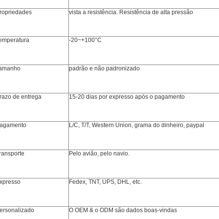
ropriedades
vista a resistência. Resistência de alta pressão
emperatura
-20~+100°C
amanho
padrão e não padronizado
razo de entrega
15-20 dias por expresso após o pagamento
agamento
L/C, T/T, Western Union, grama do dinheiro, paypal
ransporte
Pelo avião, pelo navio.
xpresso
Fedex, TNT, UPS, DHL, etc.
ersonalizado
O OEM & o ODM são dados boas-vindas