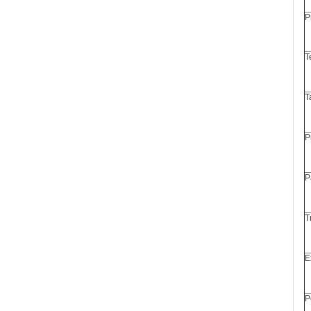
P
T
T
P
P
T
E
P