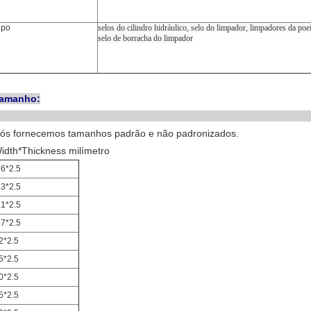
ipo
selos do cilindro hidráulico, selo do limpador, limpadores da poe
selo de borracha do limpador
amanho:
ós fornecemos tamanhos padrão e não padronizados.
idth*Thickness milímetro
.6*2.5
.3*2.5
.1*2.5
.7*2.5
2*2.5
5*2.5
0*2.5
5*2.5