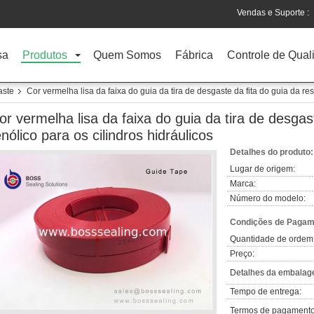
Vendas e Suporte :
sa
Produtos
Quem Somos
Fábrica
Controle de Qual
aste
Cor vermelha lisa da faixa do guia da tira de desgaste da fita do guia da res
or vermelha lisa da faixa do guia da tira de desgas
enólico para os cilindros hidráulicos
Detalhes do produto:
Lugar de origem:
Marca:
Número do modelo:
Condições de Pagame
Quantidade de ordem
Preço:
Detalhes da embalag
Tempo de entrega:
Termos de pagamento