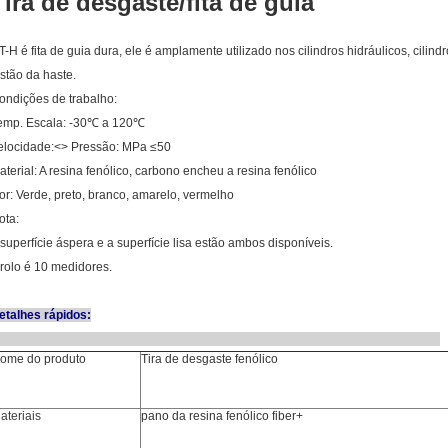
Tira de desgaste/fita de guia
T-H é fita de guia dura, ele é amplamente utilizado nos cilindros hidráulicos, cil
istão da haste.
ondições de trabalho:
emp. Escala: -30℃ a 120℃
elocidade:<> Pressão: MPa ≤50
aterial: A resina fenólico, carbono encheu a resina fenólico
or: Verde, preto, branco, amarelo, vermelho
ota:
 superfície áspera e a superfície lisa estão ambos disponíveis.
 rolo é 10 medidores.
etalhes rápidos:
ome do produto
Tira de desgaste fenólico
ateriais
pano da resina fenólico fiber+