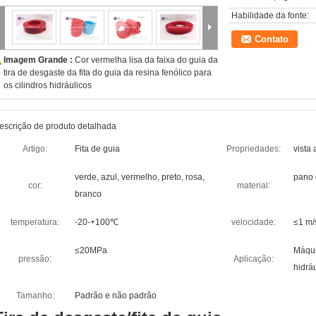
Habilidade da fonte:
Contato
Imagem Grande :
Cor vermelha lisa da faixa do guia da
tira de desgaste da fita do guia da resina fenólico para
os cilindros hidráulicos
escrição de produto detalhada
Artigo:
Fita de guia
Propriedades:
vista 
verde, azul, vermelho, preto, rosa,
pano 
cor:
material:
branco
temperatura:
-20-+100℃
velocidade:
≤1 m/
≤20MPa
Máqui
pressão:
Aplicação:
hidrá
Tamanho:
Padrão e não padrão