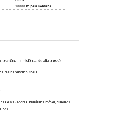
outro
10000 m pela semana
a resistência, resistência de alta pressão
da resina fenólico fiber+
s
nas escavadoras, hidráulica móvel, cilindros
ulicos