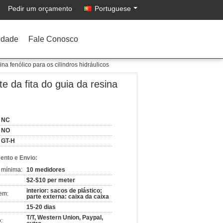
Pedir um orçamento
Portuguese
idade
Fale Conosco
ina fenólico para os cilindros hidráulicos
te da fita do guia da resina
NC
NO
GT-H
nto e Envio:
 mínima:
10 medidores
$2-$10 per meter
interior: sacos de plástico;
em:
parte externa: caixa da caixa
15-20 dias
T/T, Western Union, Paypal,
: