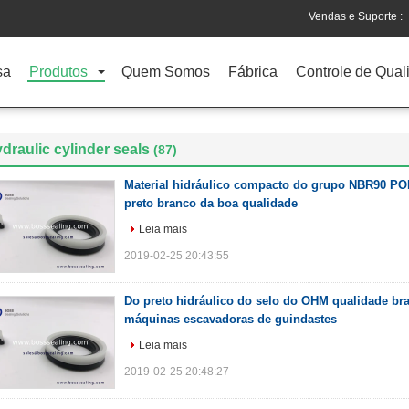
Vendas e Suporte :
sa
Produtos
Quem Somos
Fábrica
Controle de Qual
draulic cylinder seals
(87)
Material hidráulico compacto do grupo NBR90 P
preto branco da boa qualidade
Leia mais
2019-02-25 20:43:55
Do preto hidráulico do selo do OHM qualidade br
máquinas escavadoras de guindastes
Leia mais
2019-02-25 20:48:27