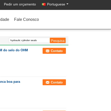
Pedir um orçamento
Portuguese
idade
Fale Conosco
OM do selo do OHM
Contato
anca boa para
Contato