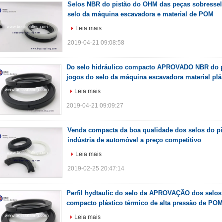
Selos NBR do pistão do OHM das peças sobressel
selo da máquina escavadora e material de POM
Leia mais
2019-04-21 09:08:58
Do selo hidráulico compacto APROVADO NBR do pe
jogos do selo da máquina escavadora material plá
Leia mais
2019-04-21 09:09:27
Venda compacta da boa qualidade dos selos do p
indústria de automóvel a preço competitivo
Leia mais
2019-02-25 20:47:14
Perfil hydtaulic do selo da APROVAÇÃO dos selos 
compacto plástico térmico de alta pressão de PO
Leia mais